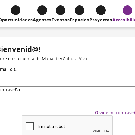
Oportunidades
Agentes
Eventos
Espacios
Proyectos
Accesibil
Bienvenid@!
ntre en su cuenta de Mapa IberCultura Viva
-mail o CI
ontraseña
Olvidé mi contrase