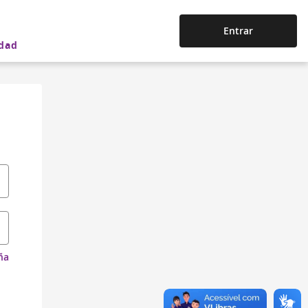
Entrar
idad
ña