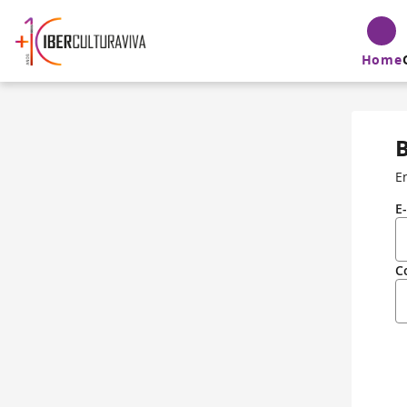
Home
E
E
C