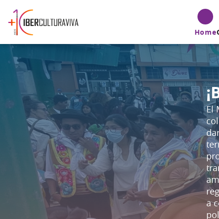
Home
¡
El 
col
dar
ter
pro
tra
amp
re
a c
pol