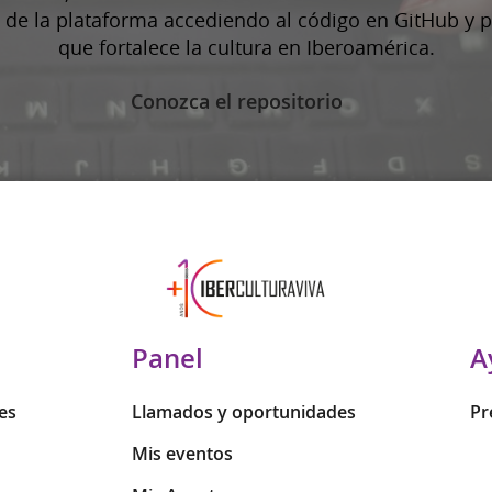
lo de la plataforma accediendo al código en GitHub y p
que fortalece la cultura en Iberoamérica.
Conozca el repositorio
Panel
A
es
Llamados y oportunidades
Pr
Mis eventos