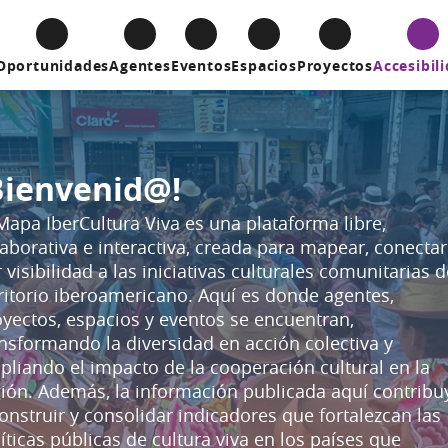
Oportunidades
Agentes
Eventos
Espacios
Proyectos
Accesibil
Bienvenid@!
Mapa IberCultura Viva es una plataforma libre,
aborativa e interactiva, creada para mapear, conectar
 visibilidad a las iniciativas culturales comunitarias d
ritorio iberoamericano. Aquí es donde agentes,
yectos, espacios y eventos se encuentran,
nsformando la diversidad en acción colectiva y
liando el impacto de la cooperación cultural en la
gión. Además, la información publicada aquí contribu
onstruir y consolidar indicadores que fortalezcan las
íticas públicas de cultura viva en los países que