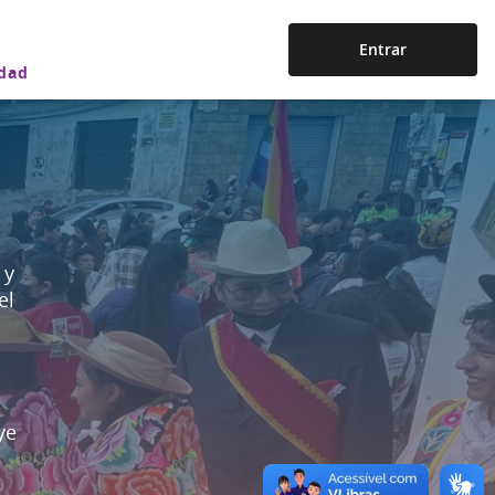
Entrar
idad
 y
el
ye